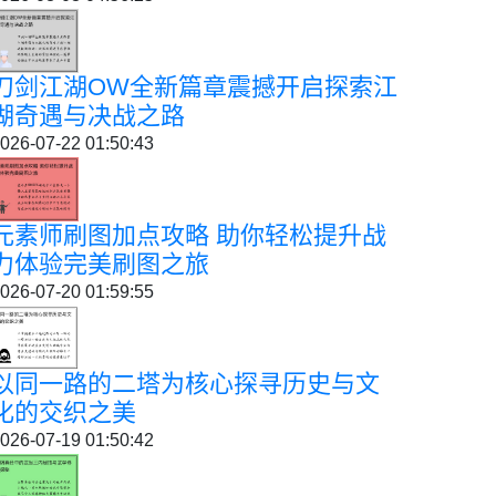
刀剑江湖OW全新篇章震撼开启探索江
湖奇遇与决战之路
026-07-22 01:50:43
元素师刷图加点攻略 助你轻松提升战
力体验完美刷图之旅
026-07-20 01:59:55
以同一路的二塔为核心探寻历史与文
化的交织之美
026-07-19 01:50:42