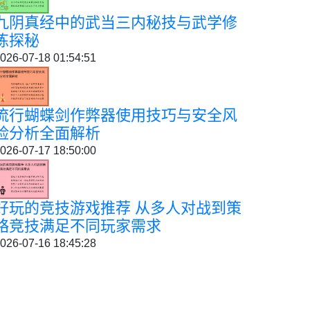
九阴真经中的武当三内秘技与武学修
炼探秘
026-07-18 01:54:51
流行蝴蝶剑作弊器使用技巧与安全风
险分析全面解析
026-07-17 18:50:00
好玩的竞技游戏推荐 从多人对战到策
略竞技满足不同玩家需求
026-07-16 18:45:28