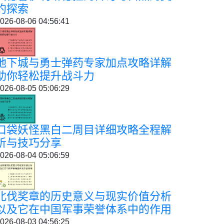
约探索
026-08-06 04:56:41
地下城与勇士弹药专家加点攻略详解
助你轻松提升战斗力
026-08-05 05:06:29
口袋妖怪黑白二周目详细攻略全程解
析与技巧分享
026-08-04 05:06:59
北伐奖章的历史意义与现实价值分析
以及它在中国军事荣誉体系中的作用
026-08-03 04:56:25