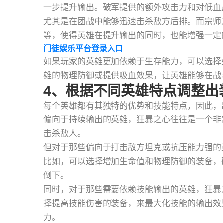
一步提升输出。破军提供的额外攻击力和对低血
尤其是在团战中能够迅速击杀敌方后排。而宗师
等，使得英雄在提升输出的同时，也能增强一定
门徒娱乐平台登录入口
如果玩家的英雄更加依赖于生存能力，可以选择
雄的物理防御或提供吸血效果，让英雄能够在战
4、根据不同英雄特点调整出
每个英雄都有其独特的优势和技能特点，因此，
偏向于持续输出的英雄，狂暴之心往往是一个非
击杀敌人。
但对于那些偏向于打击敌方坦克或抗压能力强的
比如，可以选择增加生命值和物理防御的装备，
倒下。
同时，对于那些需要依赖技能输出的英雄，狂暴
择提高技能伤害的装备，来最大化技能的输出效
力。