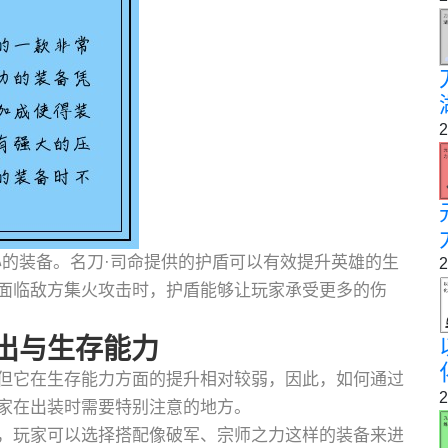
2
心的装备。名刀·司命提供的护盾可以有效提升英雄的生
2
面临敌方集火攻击时，护盾能够让玩家承受更多的伤
出与生存能力
但它在生存能力方面的提升相对较弱，因此，如何通过
2
家在出装时需要特别注意的地方。
，玩家可以选择搭配像破军、宗师之力这样的装备来进