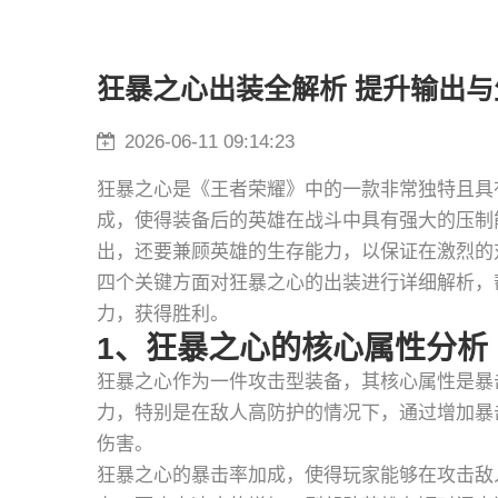
狂暴之心出装全解析 提升输出
2026-06-11 09:14:23
狂暴之心是《王者荣耀》中的一款非常独特且具
成，使得装备后的英雄在战斗中具有强大的压制
出，还要兼顾英雄的生存能力，以保证在激烈的
四个关键方面对狂暴之心的出装进行详细解析，
力，获得胜利。
1、狂暴之心的核心属性分析
狂暴之心作为一件攻击型装备，其核心属性是暴
力，特别是在敌人高防护的情况下，通过增加暴
伤害。
狂暴之心的暴击率加成，使得玩家能够在攻击敌