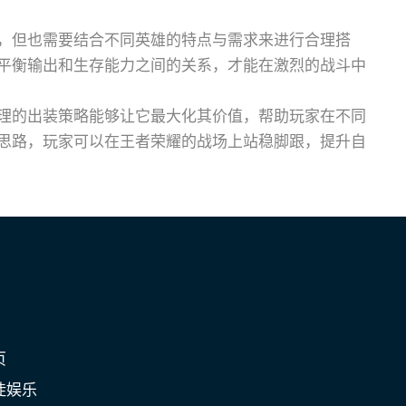
，但也需要结合不同英雄的特点与需求来进行合理搭
平衡输出和生存能力之间的关系，才能在激烈的战斗中
理的出装策略能够让它最大化其价值，帮助玩家在不同
思路，玩家可以在王者荣耀的战场上站稳脚跟，提升自
页
徒娱乐