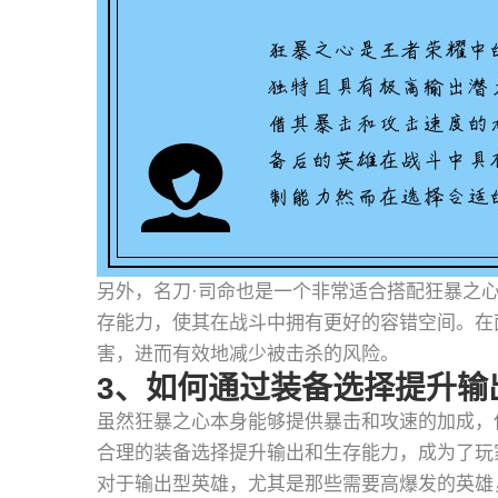
另外，名刀·司命也是一个非常适合搭配狂暴之
存能力，使其在战斗中拥有更好的容错空间。在
害，进而有效地减少被击杀的风险。
3、如何通过装备选择提升输
虽然狂暴之心本身能够提供暴击和攻速的加成，
合理的装备选择提升输出和生存能力，成为了玩
对于输出型英雄，尤其是那些需要高爆发的英雄