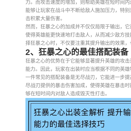
力。而攻击速度的增加，则帮助英雄在短时间内
能够让玩家在战斗中不断给敌人施加压力，特别
击积累大量伤害。
然而，狂暴之心的加成并不仅仅局限于输出，它
使得英雄能更快速地打击敌人，从而减少敌方技
择狂暴之心时，不仅要注重其提升输出的效果，
2、狂暴之心的最佳搭配装备
狂暴之心的优势在于它能够显著提升英雄的攻击
能力。因此，玩家在出装时应当根据不同的英雄
一件常见的搭配装备是无尽战刃，它能进一步提
尽战刃提供的暴击伤害加成，使得英雄在暴击时
够在短时间内对敌人造成毁灭性打击。