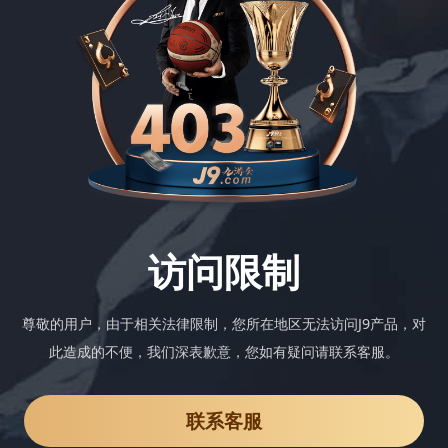
访问限制
尊敬的用户，由于相关法律限制，您所在地区无法访问J9产品，对
此造成的不便，我们深表歉意，您如有疑问请联系客服。
联系客服